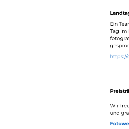
Landtag
Ein Tea
Tag im 
fotogra
gesproc
https:/
Preist
Wir fre
und gra
Fotowe