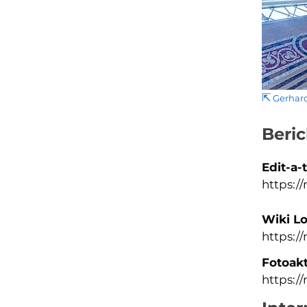
⇱
Gerhard
Beri
Edit-a-
https:/
Wiki L
https:/
Fotoak
https:/