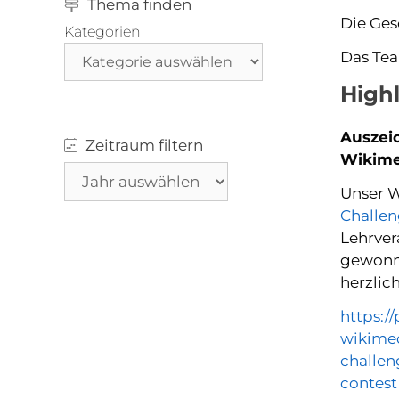
Thema finden
Die Ges
Kategorien
Das Tea
Highl
Auszeic
Zeitraum filtern
Wikime
Archiv
Unser W
Challe
Lehrver
gewonne
herzlich
https:/
wikimed
challen
contest