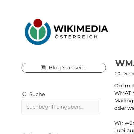
Skip
to
content
WMAT
Blog Startseite
20. Deze
Ob im K
WMAT Me
Suche
Mailing
Suchen
oder wa
Wir wün
Jubiläu