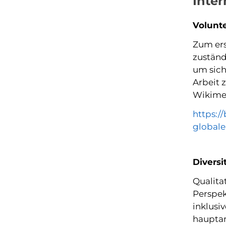
Inter
Volunte
Zum ers
zuständ
um sich
Arbeit 
Wikimed
https:/
global
Divers
Qualita
Perspek
inklusi
hauptam