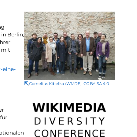
ng
n Berlin,
hrer
 mit
r-eine-
⇱
,
Cornelius Kibelka (WMDE)
,
CC BY-SA 4.0
er
für
ationalen