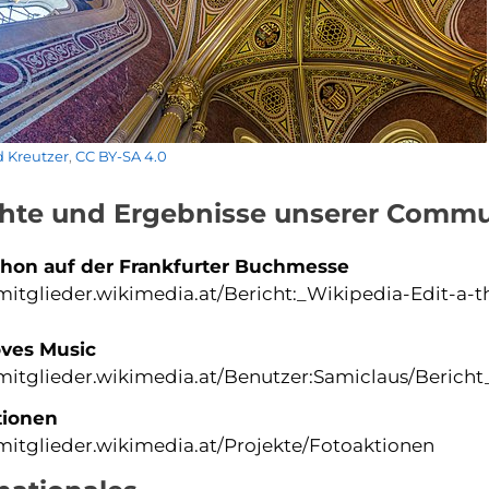
 Kreutzer
,
CC BY-SA 4.0
chte und Ergebnisse unserer Commun
thon auf der Frankfurter Buchmesse
/mitglieder.wikimedia.at/Bericht:_Wikipedia-Edit-
oves Music
/mitglieder.wikimedia.at/Benutzer:Samiclaus/Beric
tionen
/mitglieder.wikimedia.at/Projekte/Fotoaktionen