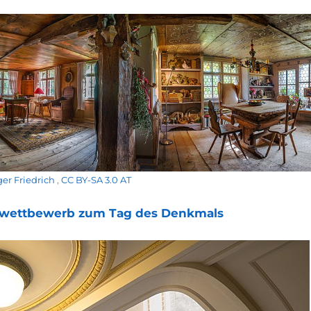
er Friedrich
,
CC BY-SA 3.0 AT
wettbewerb zum Tag des Denkmals