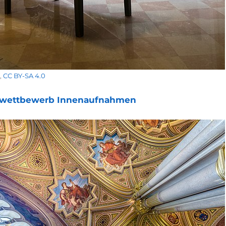
,
CC BY-SA 4.0
wettbewerb Innenaufnahmen