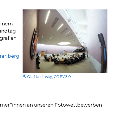
einem
andtag
grafien
rarlberg
⇱
Olaf Kosinsky
,
CC BY 3.0
lnehmer*innen an unseren Fotowettbewerben