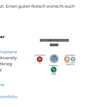
etzt. Einen guten Rutsch wünscht euch
der
uropeana
kiversity-
tkrieg
z
he-
ortfolio-