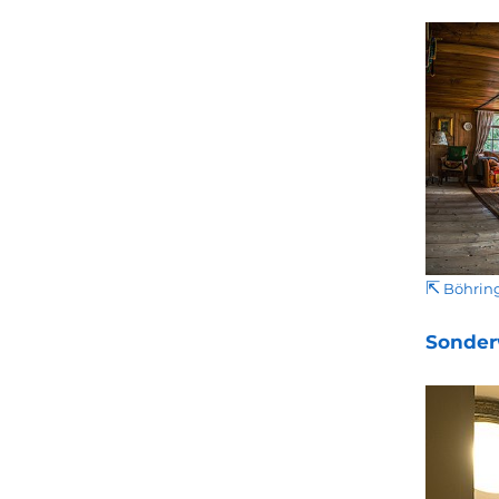
⇱
Böhring
Sonder