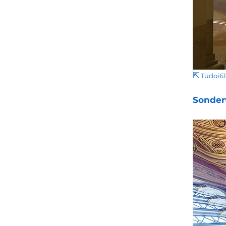
⇱
Tudoi61
Sonder