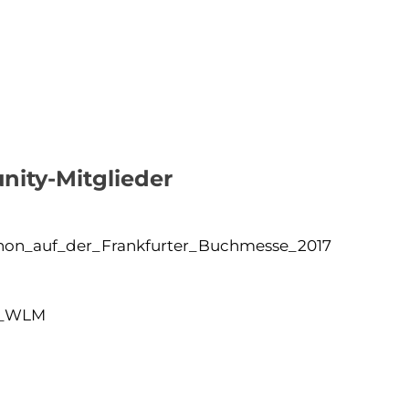
ity-Mitglieder
a-thon_auf_der_Frankfurter_Buchmesse_2017
ht_WLM